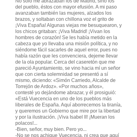
No sólo me abrazaban los de Madrid, sino los
del pueblo, éstos con mayor efusión. A mi paso
avanzaban también las mujeres, alzados los
brazos, y soltaban con chillona voz el grito de
¡Viva España! Algunas viejas me besuquearon, y
los chicos gritaban: ¡Viva Madrid! ¡Vivan los
hombres de corazón! Se les había metido en la
cabeza que yo llevaba una misión política, y no
siéndome fácil sacarles de aquel error, pues no
había razón que les convenciera, dejeme llevar
de la ola popular. Cerca del caseretón que me
pareció Ayuntamiento, se vino hacia mí un señor
que con cierta solemnidad se presentó a sí
mismo, diciendo: «Simón Carriedo, Alcalde de
Torrejón de Ardoz». «Por muchos años»,
contesté yo dejándome abrazar, y él prosiguió:
«Está Vuecencia en uno de los pueblos más
liberales de España. Aquí aborrecemos la tiranía,
y queremos un Gobierno que mire por la libertad
y por la ilustración. ¡Viva Isabel II! ¡Mueran los
polacos!...
-Bien, señor, muy bien. Pero yo...
-No se nos achique Vuecencia, ni crea que aquí