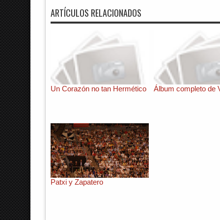
ARTÍCULOS RELACIONADOS
Un Corazón no tan Hermético
Álbum completo de V
Patxi y Zapatero