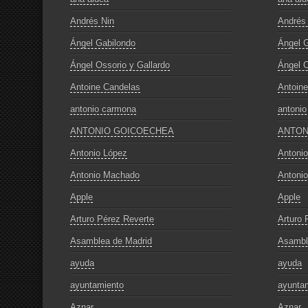
Andrés Nin
Andrés
Ángel Gabilondo
Ángel G
Ángel Ossorio y Gallardo
Ángel O
Antoine Candelas
Antoin
antonio carmona
antoni
ANTONIO GOICOECHEA
ANTON
Antonio López
Antoni
Antonio Machado
Antoni
Apple
Apple
Arturo Pérez Reverte
Arturo 
Asamblea de Madrid
Asambl
ayuda
ayuda
ayuntamiento
ayunta
Aznar
Aznar