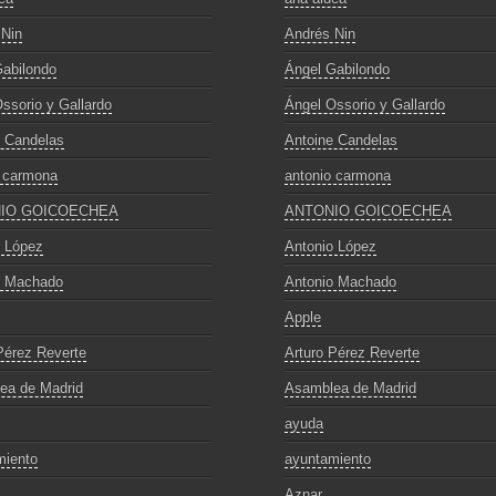
 Nin
Andrés Nin
abilondo
Ángel Gabilondo
ssorio y Gallardo
Ángel Ossorio y Gallardo
e Candelas
Antoine Candelas
o carmona
antonio carmona
IO GOICOECHEA
ANTONIO GOICOECHEA
o López
Antonio López
o Machado
Antonio Machado
Apple
Pérez Reverte
Arturo Pérez Reverte
ea de Madrid
Asamblea de Madrid
ayuda
miento
ayuntamiento
Aznar