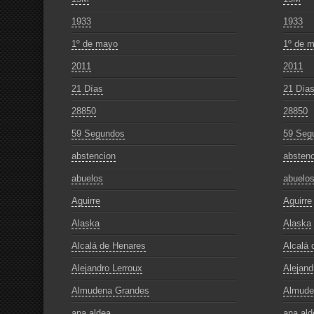
1933
1933
1º de mayo
1º de 
2011
2011
21 Días
21 Día
28850
28850
59 Segundos
59 Seg
abstencion
abstenc
abuelos
abuelo
Aguirre
Aguirre
Alaska
Alaska
Alcalá de Henares
Alcalá 
Alejandro Lerroux
Alejand
Almudena Grandes
Almude
ana aldea
ana ald