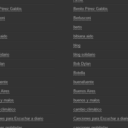
Pérez Galdós
Benito Pérez Galdós
oni
Berlusconi
berto
 aido
bibiana aido
blog
idario
blog solidario
lan
Bob Dylan
Botella
uente
buenafuente
 Aires
Buenos Aires
 y malos
buenos y malos
climático
cambio climático
es para Escuchar a diario
Canciones para Escuchar a diari
es prohibidas
canciones prohibidas