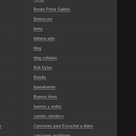
Benito Pérez Galdós
Berlusconi
berto
bibiana aido
blog
blog solidario
Bob Dylan
Botella
buenafuente
Buenos Aires
buenos y malos
cambio climático
o
Canciones para Escuchar a diario
canciones prohibidas