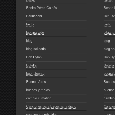
Benito Pérez Galdós
Benito 
Berlusconi
Berlusc
berto
berto
bibiana aido
bibiana
blog
blog
blog solidario
blog sol
Bob Dylan
Bob Dy
Botella
Botella
buenafuente
buenaf
Buenos Aires
Buenos
buenos y malos
buenos
cambio climático
cambio 
Canciones para Escuchar a diario
Cancion
canciones prohibidas
cancion