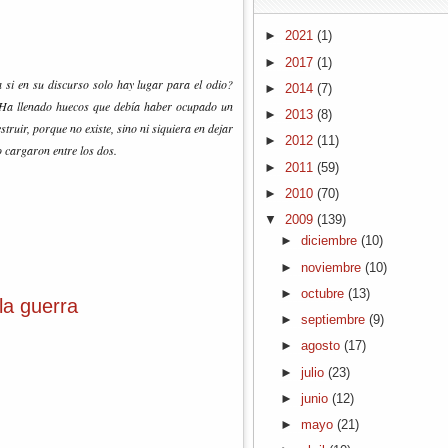
►
2021
(1)
►
2017
(1)
 si en su discurso solo hay lugar para el odio?
►
2014
(7)
í. Ha llenado huecos que debía haber ocupado un
►
2013
(8)
truir, porque no existe, sino ni siquiera en dejar
►
2012
(11)
lo cargaron entre los dos.
►
2011
(59)
►
2010
(70)
▼
2009
(139)
►
diciembre
(10)
►
noviembre
(10)
►
octubre
(13)
 la guerra
►
septiembre
(9)
►
agosto
(17)
►
julio
(23)
►
junio
(12)
►
mayo
(21)