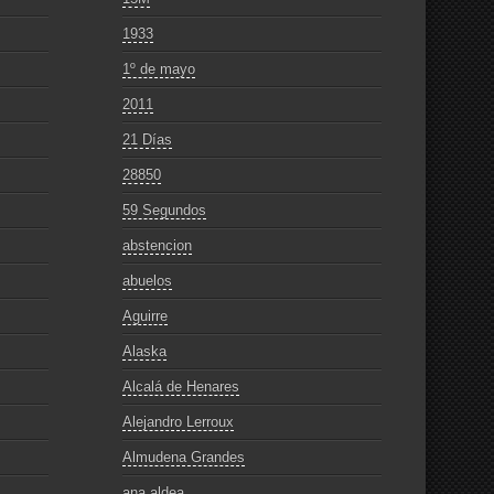
1933
1º de mayo
2011
21 Días
28850
59 Segundos
abstencion
abuelos
Aguirre
Alaska
Alcalá de Henares
Alejandro Lerroux
Almudena Grandes
ana aldea