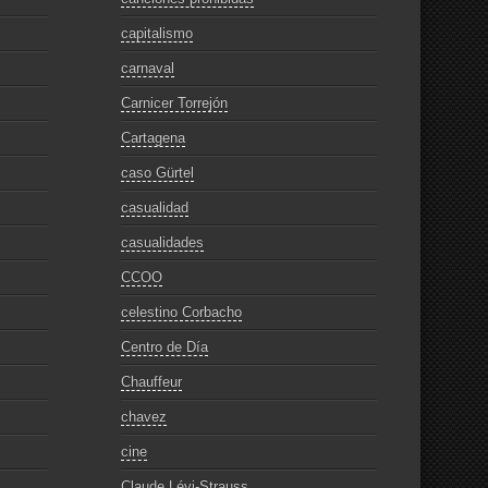
capitalismo
carnaval
Carnicer Torrejón
Cartagena
caso Gürtel
casualidad
casualidades
CCOO
celestino Corbacho
Centro de Día
Chauffeur
chavez
cine
Claude Lévi-Strauss