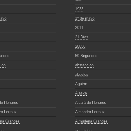
1933
mayo
1º de mayo
2011
s
21 Días
28850
undos
59 Segundos
ion
abstencion
s
abuelos
Aguirre
Alaska
de Henares
Alcalá de Henares
ro Lerroux
Alejandro Lerroux
na Grandes
Almudena Grandes
ea
ana aldea