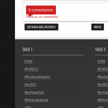
0 comentarios:
Publicar un comentario
ENTRADA MÁS RECIENTE
INICIO
TAGS 1
TAGS 2
#15M
#15M
#EURO7J
#EURO
#NochesdeAgosto
#Noche
#on2011
#on201
#postapachas
#posta
#ReformaLaboral
#Refor
15M
15M