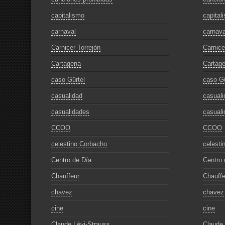
capitalismo
capital
carnaval
carnava
Carnicer Torrejón
Carnice
Cartagena
Cartag
caso Gürtel
caso Gü
casualidad
casuali
casualidades
casuali
CCOO
CCOO
celestino Corbacho
celesti
Centro de Día
Centro 
Chauffeur
Chauffe
chavez
chavez
cine
cine
Claude Lévi-Strauss
Claude 