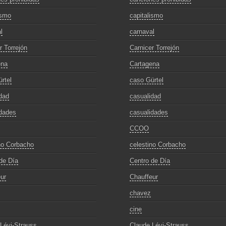
ismo
capitalismo
l
carnaval
r Torrejón
Carnicer Torrejón
ena
Cartagena
rtel
caso Gürtel
dad
casualidad
dades
casualidades
CCOO
no Corbacho
celestino Corbacho
de Día
Centro de Día
ur
Chauffeur
chavez
cine
Lévi-Strauss
Claude Lévi-Strauss