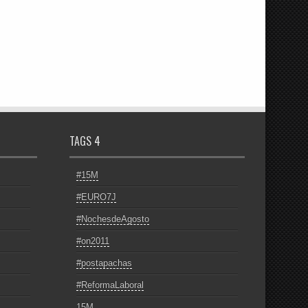
TAGS 4
#15M
#EURO7J
#NochesdeAgosto
#on2011
#postapachas
#ReformaLaboral
15M