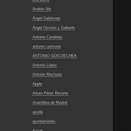
Andrés Nin
Ángel Gabilondo
Ángel Ossorio y Gallardo
Antoine Candelas
antonio carmona
ANTONIO GOICOECHEA
Antonio López
Antonio Machado
Apple
Arturo Pérez Reverte
Asamblea de Madrid
ayuda
ayuntamiento
Aznar