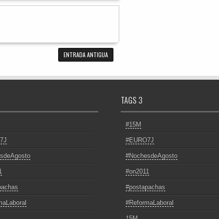
ENTRADA ANTIGUA
TAGS 3
#15M
7J
#EURO7J
sdeAgosto
#NochesdeAgosto
1
#on2011
pachas
#postapachas
maLaboral
#ReformaLaboral
15M