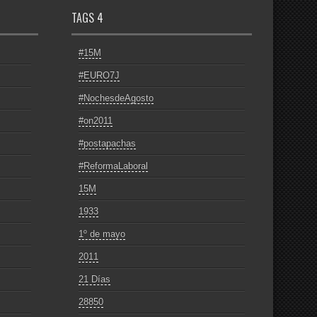
TAGS 4
#15M
#EURO7J
#NochesdeAgosto
#on2011
#postapachas
#ReformaLaboral
15M
1933
1º de mayo
2011
21 Días
28850