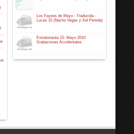
t
..
Los Fayeos de Mayo - Traducida -
Lucas 15 (Nacho Vegas y Xel Pereda)
l
...
Extratonauta 15- Mayo 2010
Me
Grabaciones Accidentales
..
abó
s