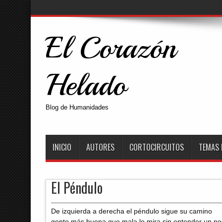
El Corazón
Helado
Blog de Humanidades
INICIO
AUTORES
CORTOCIRCUITOS
TEMAS 
El Péndulo
De izquierda a derecha el péndulo sigue su camino
gente más buena que mala lo mira sin entender un po