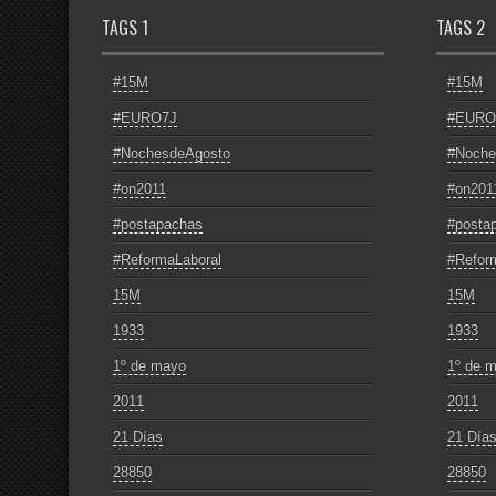
TAGS 1
TAGS 2
#15M
#15M
#EURO7J
#EURO
#NochesdeAgosto
#Noche
#on2011
#on201
#postapachas
#posta
#ReformaLaboral
#Refor
15M
15M
1933
1933
1º de mayo
1º de 
2011
2011
21 Días
21 Día
28850
28850