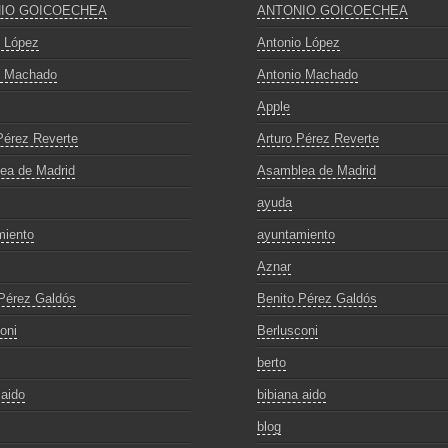
IO GOICOECHEA
ANTONIO GOICOECHEA
o López
Antonio López
o Machado
Antonio Machado
Apple
Pérez Reverte
Arturo Pérez Reverte
ea de Madrid
Asamblea de Madrid
ayuda
miento
ayuntamiento
Aznar
Pérez Galdós
Benito Pérez Galdós
oni
Berlusconi
berto
 aido
bibiana aido
blog