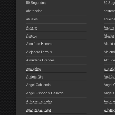
59 Segundos
59 Seg
abstencion
abstenc
abuelos
abuelo
Aguirre
Aguirre
Alaska
Alaska
Alcalá de Henares
Alcalá 
Alejandro Lerroux
Alejand
Almudena Grandes
Almude
ana aldea
ana ald
Andrés Nin
Andrés
Ángel Gabilondo
Ángel G
Ángel Ossorio y Gallardo
Ángel O
Antoine Candelas
Antoin
antonio carmona
antoni