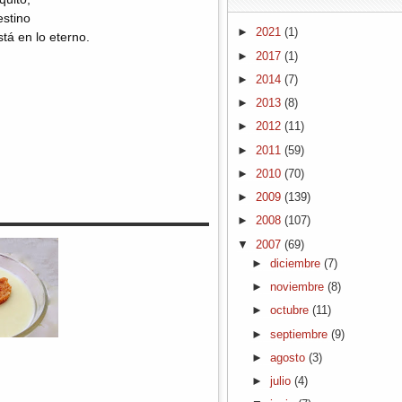
estino
►
2021
(1)
stá en lo eterno.
►
2017
(1)
►
2014
(7)
►
2013
(8)
►
2012
(11)
►
2011
(59)
►
2010
(70)
►
2009
(139)
►
2008
(107)
▼
2007
(69)
►
diciembre
(7)
►
noviembre
(8)
►
octubre
(11)
►
septiembre
(9)
►
agosto
(3)
►
julio
(4)