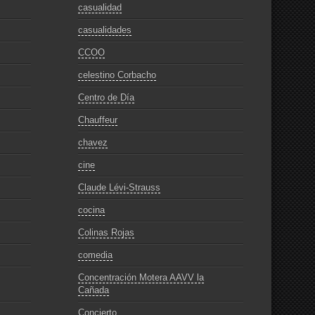
casualidad
casualidades
CCOO
celestino Corbacho
Centro de Día
Chauffeur
chavez
cine
Claude Lévi-Strauss
cocina
Colinas Rojas
comedia
Concentración Motera AAVV la
Cañada
Concierto