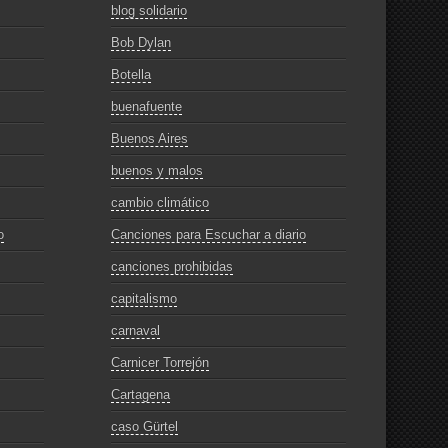
blog solidario
Bob Dylan
Botella
buenafuente
Buenos Aires
buenos y malos
cambio climático
o
Canciones para Escuchar a diario
canciones prohibidas
capitalismo
carnaval
Carnicer Torrejón
Cartagena
caso Gürtel