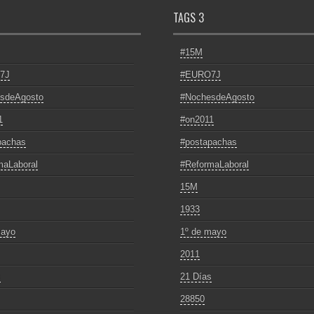
TAGS 3
#15M
7J
#EURO7J
sdeAgosto
#NochesdeAgosto
1
#on2011
pachas
#postapachas
maLaboral
#ReformaLaboral
15M
1933
mayo
1º de mayo
2011
s
21 Días
28850