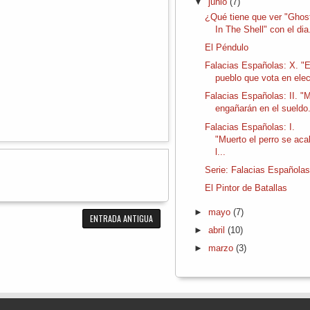
▼
junio
(7)
¿Qué tiene que ver "Ghos
In The Shell" con el dia.
El Péndulo
Falacias Españolas: X. "E
pueblo que vota en elec
Falacias Españolas: II. "
engañarán en el sueldo.
Falacias Españolas: I.
"Muerto el perro se ac
l...
Serie: Falacias Española
El Pintor de Batallas
►
mayo
(7)
ENTRADA ANTIGUA
►
abril
(10)
►
marzo
(3)