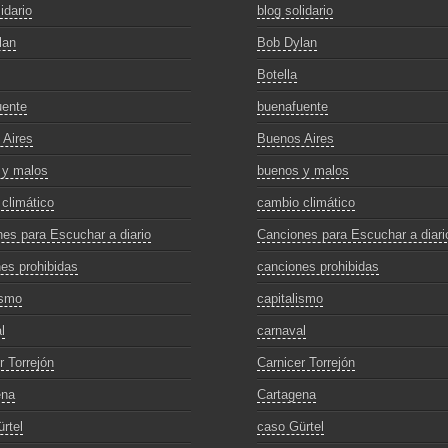
idario
blog solidario
lan
Bob Dylan
Botella
uente
buenafuente
 Aires
Buenos Aires
 y malos
buenos y malos
climático
cambio climático
es para Escuchar a diario
Canciones para Escuchar a diari
es prohibidas
canciones prohibidas
ismo
capitalismo
l
carnaval
r Torrejón
Carnicer Torrejón
ena
Cartagena
rtel
caso Gürtel