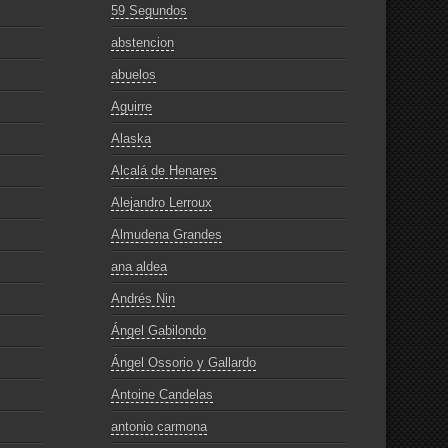
59 Segundos
abstencion
abuelos
Aguirre
Alaska
Alcalá de Henares
Alejandro Lerroux
Almudena Grandes
ana aldea
Andrés Nin
Ángel Gabilondo
Ángel Ossorio y Gallardo
Antoine Candelas
antonio carmona