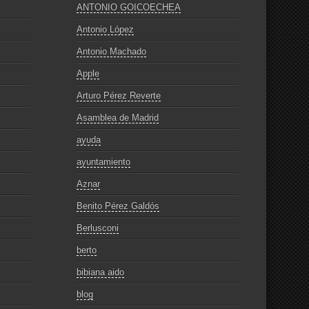
ANTONIO GOICOECHEA
Antonio López
Antonio Machado
Apple
Arturo Pérez Reverte
Asamblea de Madrid
ayuda
ayuntamiento
Aznar
Benito Pérez Galdós
Berlusconi
berto
bibiana aido
blog