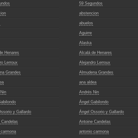
undos
59 Segundos
ion
abstencion
s
abuelos
Aguirre
Alaska
de Henares
Alcalá de Henares
ro Lerroux
Alejandro Lerroux
na Grandes
Almudena Grandes
ea
ana aldea
 Nin
Andrés Nin
abilondo
Ángel Gabilondo
ssorio y Gallardo
Ángel Ossorio y Gallardo
e Candelas
Antoine Candelas
o carmona
antonio carmona