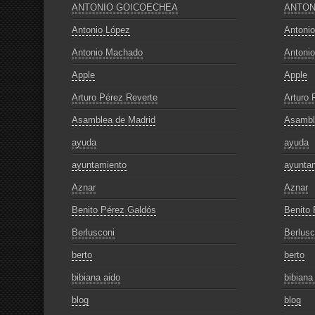
ANTONIO GOICOECHEA
ANTON
Antonio López
Antoni
Antonio Machado
Antoni
Apple
Apple
Arturo Pérez Reverte
Arturo 
Asamblea de Madrid
Asambl
ayuda
ayuda
ayuntamiento
ayunta
Aznar
Aznar
Benito Pérez Galdós
Benito 
Berlusconi
Berlusc
berto
berto
bibiana aido
bibiana
blog
blog