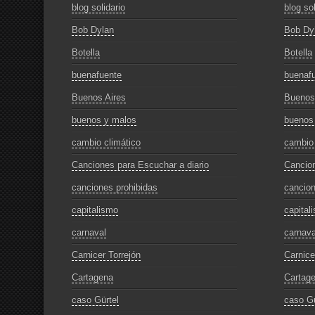
blog solidario
blog sol
Bob Dylan
Bob Dy
Botella
Botella
buenafuente
buenaf
Buenos Aires
Buenos
buenos y malos
buenos
cambio climático
cambio 
Canciones para Escuchar a diario
Cancion
canciones prohibidas
cancion
capitalismo
capital
carnaval
carnava
Carnicer Torrejón
Carnice
Cartagena
Cartag
caso Gürtel
caso Gü