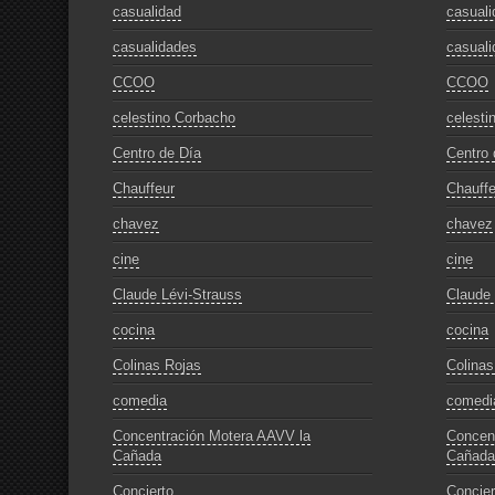
casualidad
casuali
casualidades
casuali
CCOO
CCOO
celestino Corbacho
celesti
Centro de Día
Centro 
Chauffeur
Chauffe
chavez
chavez
cine
cine
Claude Lévi-Strauss
Claude 
cocina
cocina
Colinas Rojas
Colinas
comedia
comedi
Concentración Motera AAVV la
Concen
Cañada
Cañada
Concierto
Concier