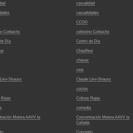
dad
casualidad
dades
casualidades
CCOO
no Corbacho
celestino Corbacho
de Día
Centro de Día
ur
Chauffeur
chavez
cine
Lévi-Strauss
Claude Lévi-Strauss
cocina
 Rojas
Colinas Rojas
a
comedia
tración Motera AAVV la
Concentración Motera AAVV la
Cañada
to
Concierto