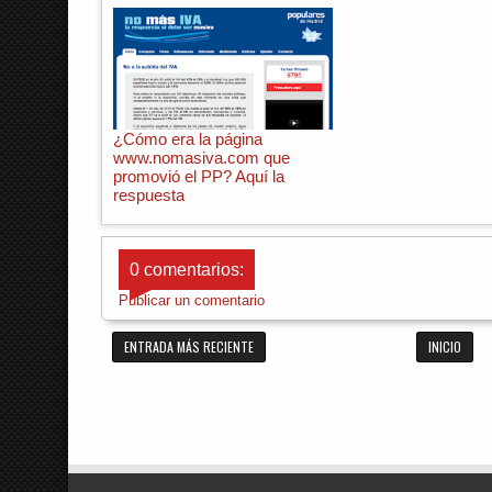
¿Cómo era la página
www.nomasiva.com que
promovió el PP? Aquí la
respuesta
0 comentarios:
Publicar un comentario
ENTRADA MÁS RECIENTE
INICIO