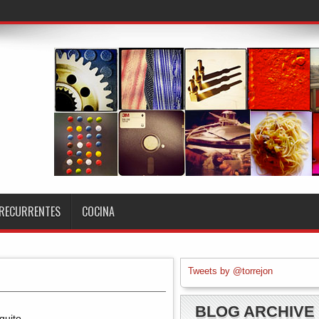
RECURRENTES
COCINA
Tweets by @torrejon
BLOG ARCHIVE
quito,