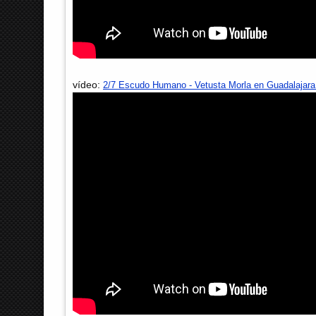
vídeo:
2/7 Escudo Humano - Vetusta Morla en Guadalajara