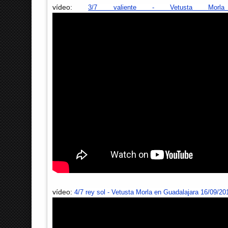
vídeo:
3/7 valiente - Vetusta Morla 
vídeo:
4/7 rey sol - Vetusta Morla en Guadalajara 16/09/20