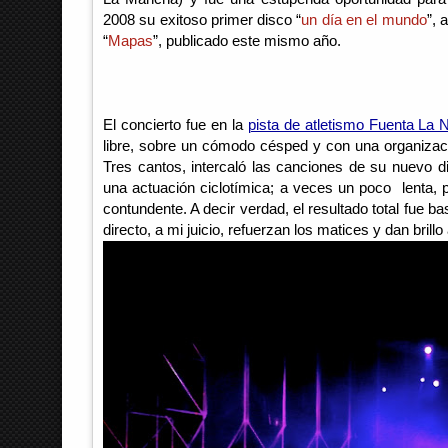
2008 su exitoso primer disco “
un día en el mundo
”, 
“
Mapas
”, publicado este mismo año. 
El concierto fue en la 
pista de atletismo Fuenta La 
libre, sobre un cómodo césped y con una organizaci
Tres cantos, intercaló las canciones de su nuevo di
una actuación ciclotímica; a veces un poco  lenta, 
contundente. A decir verdad, el resultado total fue ba
directo, a mi juicio, refuerzan los matices y dan brill