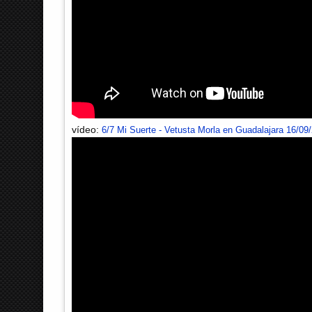
vídeo:
6/7 Mi Suerte - Vetusta Morla en Guadalajara 16/09