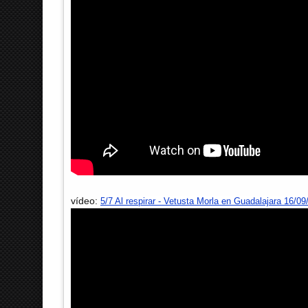
vídeo:
5/7 Al respirar - Vetusta Morla en Guadalajara 16/09