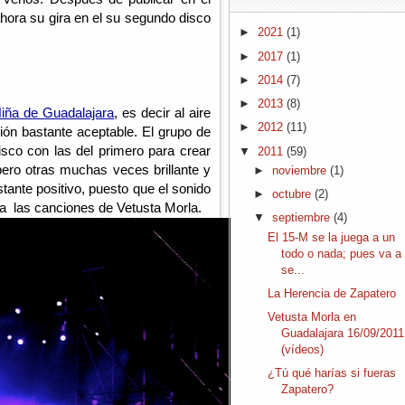
ahora su gira en el su segundo disco 
►
2021
(1)
►
2017
(1)
►
2014
(7)
►
2013
(8)
Niña de Guadalajara
, es decir al aire 
►
2012
(11)
ón bastante aceptable. El grupo de 
sco con las del primero para crear 
▼
2011
(59)
pero otras muchas veces brillante y 
►
noviembre
(1)
stante positivo, puesto que el sonido 
►
octubre
(2)
o a  las canciones de Vetusta Morla. 
▼
septiembre
(4)
El 15-M se la juega a un
todo o nada; pues va a
se...
La Herencia de Zapatero
Vetusta Morla en
Guadalajara 16/09/2011
(vídeos)
¿Tú qué harías si fueras
Zapatero?