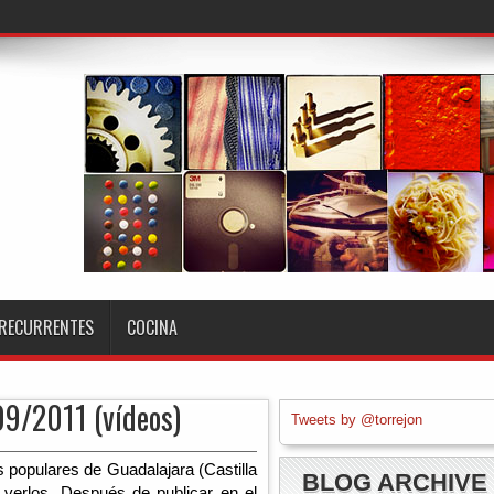
RECURRENTES
COCINA
09/2011 (vídeos)
Tweets by @torrejon
s populares de Guadalajara (Castilla 
BLOG ARCHIVE
verlos. Después de publicar en el 