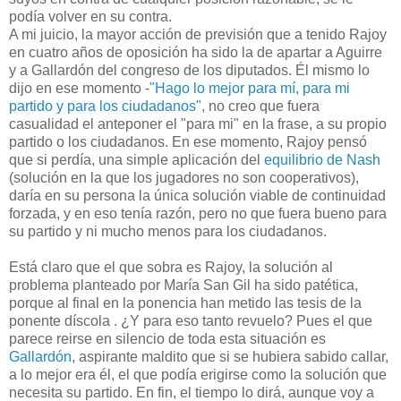
podía volver en su contra.
A mi juicio, la mayor acción de previsión que a tenido Rajoy
en cuatro años de oposición ha sido la de apartar a Aguirre
y a Gallardón del congreso de los diputados. Él mismo lo
dijo en ese momento -
"Hago lo mejor para mí, para mi
partido y para los ciudadanos",
no creo que fuera
casualidad el anteponer el "para mi" en la frase, a su propio
partido o los ciudadanos. En ese momento, Rajoy pensó
que si perdía, una simple aplicación del
equilibrio de Nash
(solución en la que los jugadores no son cooperativos),
daría en su persona la única solución viable de continuidad
forzada, y en eso tenía razón, pero no que fuera bueno para
su partido y ni mucho menos para los ciudadanos.
Está claro que el que sobra es Rajoy, la solución al
problema planteado por María San Gil ha sido patética,
porque al final en la ponencia han metido las tesis de la
ponente díscola . ¿Y para eso tanto revuelo? Pues el que
parece reirse en silencio de toda esta situación es
Gallardón
, aspirante maldito que si se hubiera sabido callar,
a lo mejor era él, el que podía erigirse como la solución que
necesita su partido. En fin, el tiempo lo dirá, aunque voy a