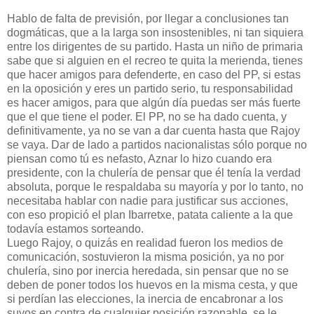
Hablo de falta de previsión, por llegar a conclusiones tan
dogmáticas, que a la larga son insostenibles, ni tan siquiera
entre los dirigentes de su partido. Hasta un niño de primaria
sabe que si alguien en el recreo te quita la merienda, tienes
que hacer amigos para defenderte, en caso del PP, si estas
en la oposición y eres un partido serio, tu responsabilidad
es hacer amigos, para que algún día puedas ser más fuerte
que el que tiene el poder. El PP, no se ha dado cuenta, y
definitivamente, ya no se van a dar cuenta hasta que Rajoy
se vaya. Dar de lado a partidos nacionalistas sólo porque no
piensan como tú es nefasto, Aznar lo hizo cuando era
presidente, con la chulería de pensar que él tenía la verdad
absoluta, porque le respaldaba su mayoría y por lo tanto, no
necesitaba hablar con nadie para justificar sus acciones,
con eso propició el plan Ibarretxe, patata caliente a la que
todavía estamos sorteando.
Luego Rajoy, o quizás en realidad fueron los medios de
comunicación, sostuvieron la misma posición, ya no por
chulería, sino por inercia heredada, sin pensar que no se
deben de poner todos los huevos en la misma cesta, y que
si perdían las elecciones, la inercia de encabronar a los
suyos en contra de cualquier posición razonable, se le