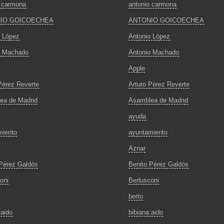
o carmona
antonio carmona
IO GOICOECHEA
ANTONIO GOICOECHEA
o López
Antonio López
o Machado
Antonio Machado
Apple
Pérez Reverte
Arturo Pérez Reverte
ea de Madrid
Asamblea de Madrid
ayuda
miento
ayuntamiento
Aznar
Pérez Galdós
Benito Pérez Galdós
oni
Berlusconi
berto
 aido
bibiana aido