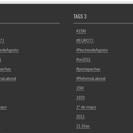
TAGS 3
#15M
7J
#EURO7J
sdeAgosto
#NochesdeAgosto
1
#on2011
pachas
#postapachas
maLaboral
#ReformaLaboral
15M
1933
mayo
1º de mayo
2011
s
21 Días