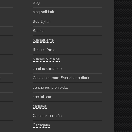
blog
blog solidario
Bob Dylan
Botella
buenafuente
Buenos Aires
buenos y malos
cambio climático
o
Canciones para Escuchar a diario
canciones prohibidas
capitalismo
carnaval
Carnicer Torrejón
Cartagena