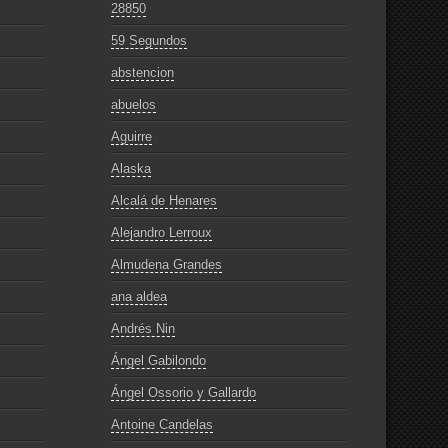
28850
59 Segundos
abstencion
abuelos
Aguirre
Alaska
Alcalá de Henares
Alejandro Lerroux
Almudena Grandes
ana aldea
Andrés Nin
Ángel Gabilondo
Ángel Ossorio y Gallardo
Antoine Candelas