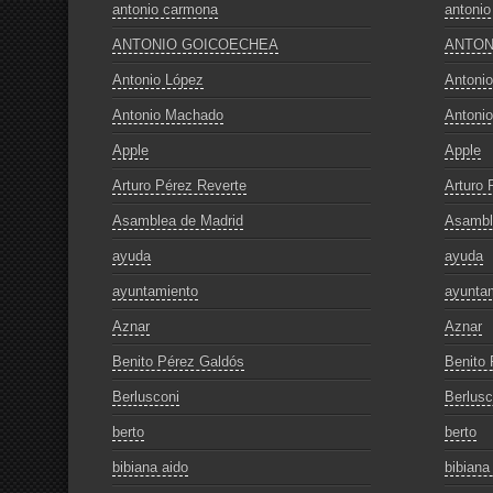
antonio carmona
antoni
ANTONIO GOICOECHEA
ANTON
Antonio López
Antoni
Antonio Machado
Antoni
Apple
Apple
Arturo Pérez Reverte
Arturo 
Asamblea de Madrid
Asambl
ayuda
ayuda
ayuntamiento
ayunta
Aznar
Aznar
Benito Pérez Galdós
Benito 
Berlusconi
Berlusc
berto
berto
bibiana aido
bibiana