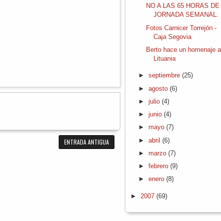
NO A LAS 65 HORAS DE
JORNADA SEMANAL.
Fotos Carnicer Torrejón -
Caja Segovia
Berto hace un homenaje 
Lituania
►
septiembre
(25)
►
agosto
(6)
►
julio
(4)
►
junio
(4)
►
mayo
(7)
►
abril
(6)
ENTRADA ANTIGUA
►
marzo
(7)
►
febrero
(9)
►
enero
(8)
►
2007
(69)