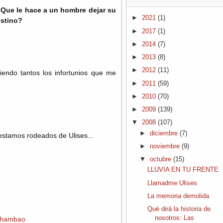
¿Que le hace a un hombre dejar su
►
2021
(1)
estino?
►
2017
(1)
►
2014
(7)
►
2013
(8)
►
2012
(11)
siendo tantos los infortunios que me
►
2011
(59)
►
2010
(70)
►
2009
(139)
▼
2008
(107)
►
diciembre
(7)
stamos rodeados de Ulises...
►
noviembre
(9)
▼
octubre
(15)
LLUVIA EN TU FRENTE
Llamadme Ulises
La memoria demolida
Qué dirá la historia de
nosotros: Las
hambao