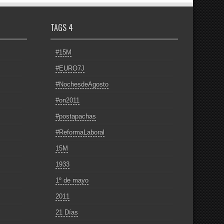
TAGS 4
#15M
#EURO7J
#NochesdeAgosto
#on2011
#postapachas
#ReformaLaboral
15M
1933
1º de mayo
2011
21 Días