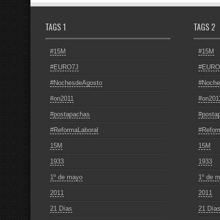
TAGS 1
TAGS 2
#15M
#15M
#EURO7J
#EURO
#NochesdeAgosto
#Noche
#on2011
#on201
#postapachas
#posta
#ReformaLaboral
#Refor
15M
15M
1933
1933
1º de mayo
1º de 
2011
2011
21 Días
21 Día