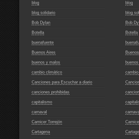
blog
blog
blog solidario
blog sol
Bob Dylan
Bob Dy
Botella
Botella
buenafuente
buenaf
Buenos Aires
Buenos
buenos y malos
buenos
cambio climático
cambio 
Canciones para Escuchar a diario
Cancion
canciones prohibidas
cancion
capitalismo
capital
carnaval
carnava
Carnicer Torrejón
Carnice
Cartagena
Cartag