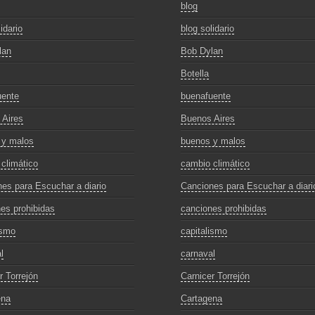
blog
idario
blog solidario
lan
Bob Dylan
Botella
uente
buenafuente
 Aires
Buenos Aires
 y malos
buenos y malos
climático
cambio climático
es para Escuchar a diario
Canciones para Escuchar a diari
es prohibidas
canciones prohibidas
ismo
capitalismo
l
carnaval
r Torrejón
Carnicer Torrejón
ena
Cartagena