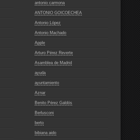
antonio carmona
ANTONIO GOICOECHEA
Antonio López
Antonio Machado
Apple
Arturo Pérez Reverte
Asamblea de Madrid
ayuda
ayuntamiento
Aznar
Benito Pérez Galdós
Berlusconi
berto
bibiana aido