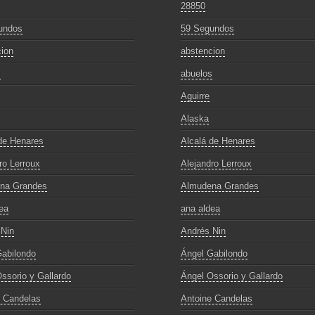
28850
undos
59 Segundos
ion
abstencion
s
abuelos
Aguirre
Alaska
de Henares
Alcalá de Henares
ro Lerroux
Alejandro Lerroux
na Grandes
Almudena Grandes
ea
ana aldea
 Nin
Andrés Nin
abilondo
Ángel Gabilondo
ssorio y Gallardo
Ángel Ossorio y Gallardo
e Candelas
Antoine Candelas