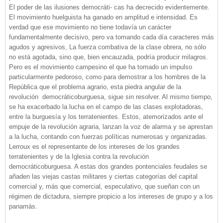
El poder de las ilusiones democráti- cas ha decrecido evidentemente.
El movimiento huelguista ha ganado en amplitud e intensidad. Es
verdad que ese movimiento no tiene todavía un carácter
fundamentalmente decisivo, pero va tomando cada día caracteres más
agudos y agresivos, La fuerza combativa de la clase obrera, no sólo
no está agotada, sino que, bien encauzada, podría producir milagros.
Pero es el movimiento campesino el que ha tomado un impulso
particularmente pedoroso, como para demostrar a los hombres de la
República que el problema agrario, esta piedra angular de la
revolución democráticoburguesa, sigue sin resolver. Al mismo tiempo,
se ha exacerbado la lucha en el campo de las clases explotadoras,
entre la burguesía y los terratenientes. Estos, atemorizados ante el
empuje de la revolución agraria, lanzan la voz de alarma y se aprestan
a la lucha, contando con fuerzas políticas numerosas y organizadas.
Lerroux es el representante de los intereses de los grandes
terratenientes y de la Iglesia contra la revolución
democráticoburguesa. A estas dos grandes pontenciales feudales se
añaden las viejas castas militares y ciertas categorías del capital
comercial y, más que comercial, especulativo, que sueñan con un
régimen de dictadura, siempre propicio a los intereses de grupo y a los
panamás.