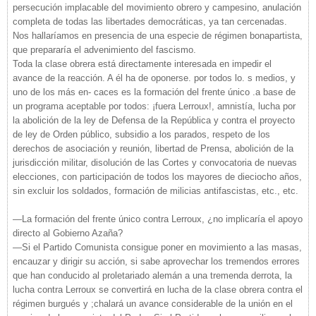
persecución implacable del movimiento obrero y campesino, anulación
completa de todas las libertades democráticas, ya tan cercenadas.
Nos hallaríamos en presencia de una especie de régimen bonapartista,
que prepararía el advenimiento del fascismo.
Toda la clase obrera está directamente interesada en impedir el
avance de la reacción. A él ha de oponerse. por todos lo. s medios, y
uno de los más en- caces es la formación del frente único .a base de
un programa aceptable por todos: ¡fuera Lerroux!, amnistía, lucha por
la abolición de la ley de Defensa de la República y contra el proyecto
de ley de Orden público, subsidio a los parados, respeto de los
derechos de asociación y reunión, libertad de Prensa, abolición de la
jurisdicción militar, disolución de las Cortes y convocatoria de nuevas
elecciones, con participación de todos los mayores de dieciocho años,
sin excluir los soldados, formación de milicias antifascistas, etc., etc.
—La formación del frente único contra Lerroux, ¿no implicaría el apoyo
directo al Gobierno Azaña?
—Si el Partido Comunista consigue poner en movimiento a las masas,
encauzar y dirigir su acción, si sabe aprovechar los tremendos errores
que han conducido al proletariado alemán a una tremenda derrota, la
lucha contra Lerroux se convertirá en lucha de la clase obrera contra el
régimen burgués y ;chalará un avance considerable de la unión en el