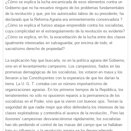
¿Cómo se explica la lucha encarnizada de esos elementos contra un
Gobierno que no ha resuelve ninguno de los problemas fundamentales
de la revolución y que, por los autorizados labios de su presidente, ha
declarado que la Reforma Agraria era eminentemente conservadora ?
¿Cómo se explica el furioso ataque emprendido contra los socialistas,
cuya complicidad en el estrangulamiento de la revolución es evidente?
¿Cómo se explica, en fin, la exacerbación de la lucha entre dos clases
igualmente interesadas en salvaguardar, por encima de todo, el
sacratísimo derecho de propiedad?
La explicación hay que buscarla, no en la política agraria del Gobierno,
sino en el levantamiento campesino. Los campesinos, fiados en las
promesas demagógicas de los socialistas, los votaron en masa y los
llevaron a las Constituyentes con la esperanza de que les darían la
tierra. La U. G. T. contaba con un número importantísimo de
organizaciones agrarias. En los primeros tiempos de la República, los
terratenientes no sólo no opusieron reparos a la permanencia de los
socialistas en el Poder, sino que la vieron con buenos ojos. Tenían la
seguridad de que nadie mejor que ellos defendería los intereses de las
clases explotadoras y contendría el avance de la revolución., Pero las
ilusiones' campesinas desvaneciéronse rápidamente; los socialistas
han ido perdiendo el control de las masas del campo que se hallaban
bajo su influencia, y la revolución agraria se ha desencadenado