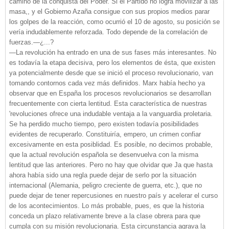
camino de la conquista del Poder. Si el Partido no logra movilizar a las
masa,, y el Gobierno Azaña consigue con sus propios medios parar
los golpes de la reacción, como ocurrió el 10 de agosto, su posición se
vería indudablemente reforzada. Todo depende de la correlación de
fuerzas.
—¿...
?
—La revolución ha entrado en una de sus fases más interesantes. No
es todavía la etapa decisiva, pero los elementos de ésta, que existen
ya potencialmente desde que se inició el proceso revolucionario, van
tomando contornos cada vez más definidos. Marx había hecho ya
observar que en España los procesos revolucionarios se desarrollan
frecuentemente con cierta lentitud. Esta característica de nuestras
'revoluciones ofrece una indudable ventaja a la vanguardia proletaria.
Se ha perdido mucho tiempo, pero existen todavía posibilidades
evidentes de recuperarlo. Constituiría, empero, un crimen confiar
excesivamente en esta posiblidad. Es posible, no decimos probable,
que la actual revolución española se desenvuelva con la misma
lentitud que las anteriores. Pero no hay que olvidar que Ja que hasta
ahora había sido una regla puede dejar de serlo por la situación
internacional (Alemania, peligro creciente de guerra, etc.), que no
puede dejar de tener repercusiones en nuestro país y acelerar el curso
de los acontecimientos. Lo más probable, pues, es que la historia
conceda un plazo relativamente breve a la clase obrera para que
cumpla con su misión revolucionaria. Esta circunstancia agrava la